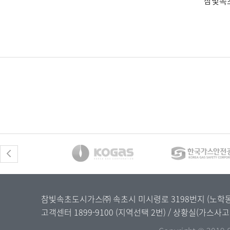
참빛속초
참빛속초도시가스㈜ 속초시 미시령로 3198번지 (노학동) / 
고객센터
1899-9100
(지역선택 2번) / 상황실(가스사