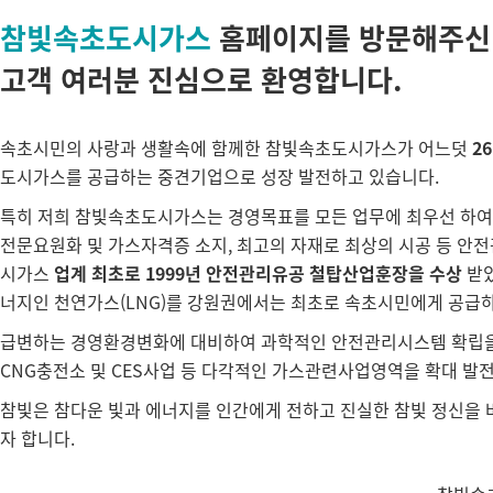
참빛속초도시가스
홈페이지를 방문해주신
고객 여러분 진심으로 환영합니다.
속초시민의 사랑과 생활속에 함께한 참빛속초도시가스가 어느덧
2
도시가스를 공급하는 중견기업으로 성장 발전하고 있습니다.
특히 저희 참빛속초도시가스는 경영목표를 모든 업무에 최우선 하여
전문요원화 및 가스자격증 소지, 최고의 자재로 최상의 시공 등 안전
시가스
업계 최초로 1999년 안전관리유공 철탑산업훈장을 수상
받았
너지인 천연가스(LNG)를 강원권에서는 최초로 속초시민에게 공급
급변하는 경영환경변화에 대비하여 과학적인 안전관리시스템 확립
CNG충전소 및 CES사업 등 다각적인 가스관련사업영역을 확대 발
참빛은 참다운 빛과 에너지를 인간에게 전하고 진실한 참빛 정신을
자 합니다.