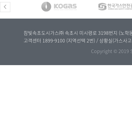
참빛속초도시가스㈜ 속초시 미시령로 3198번지 (노학동) / 
고객센터
1899-9100
(지역선택 2번) / 상황실(가스사
Copyright © 2019 S