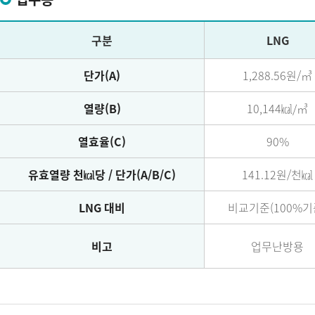
구분
LNG
단가(A)
1,288.56원/㎥
열량(B)
10,144㎉/㎥
열효율(C)
90%
유효열량 천㎉당 / 단가(A/B/C)
141.12원/천㎉
LNG 대비
비교기준(100%기
비고
업무난방용