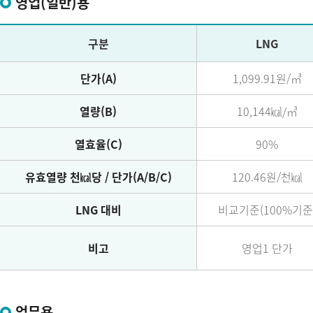
영업(일반)용
구분
LNG
단가(A)
1,099.91원/㎥
열량(B)
10,144㎉/㎥
열효율(C)
90%
유효열량 천㎉당 / 단가(A/B/C)
120.46원/천㎉
LNG 대비
비교기준(100%기준
비고
영업1 단가
업무용