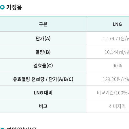
가정용
구분
LNG
단가(A)
1,179.71원/
열량(B)
10,144㎉/
열효율(C)
90%
유효열량 천㎉당 / 단가(A/B/C)
129.20원/천
LNG 대비
비교기준(100%
비고
소비자가